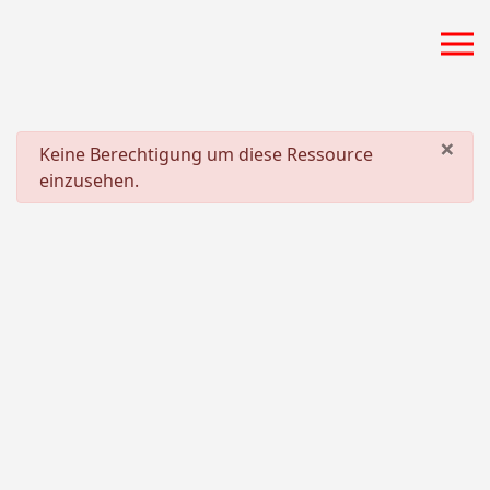
Zum Hauptinhalt springen
×
danger
Keine Berechtigung um diese Ressource
einzusehen.