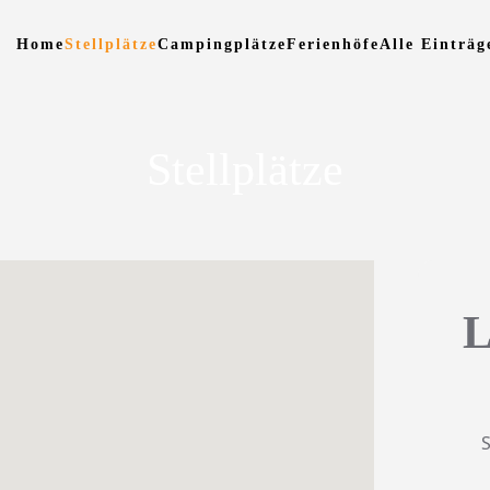
Home
Stellplätze
Campingplätze
Ferienhöfe
Alle Einträg
Stellplätze
L
S