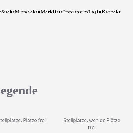
e
Suche
Mitmachen
Merkliste
Impressum
Login
Kontakt
egende
tellplätze, Plätze frei
Stellplätze, wenige Plätze
frei